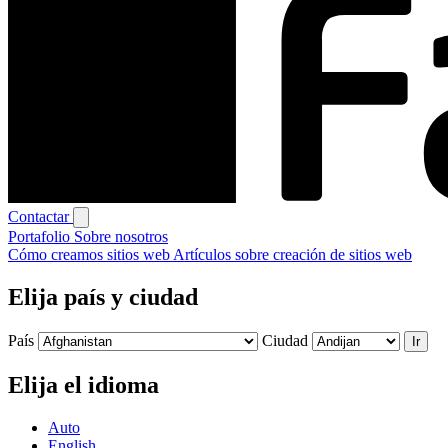
Contactar
Portafolio
Sobre nosotros
Cómo creamos sitios web
Artículos sobre creación de sitios web
Elija país y ciudad
País
Ciudad
Ir
Elija el idioma
Auto
English